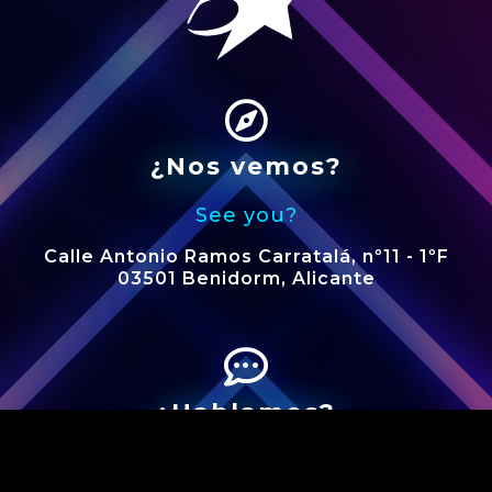
¿Nos vemos?
See you?
Calle Antonio Ramos Carratalá, nº11 - 1ºF
03501 Benidorm, Alicante
¿Hablamos?
We speak?