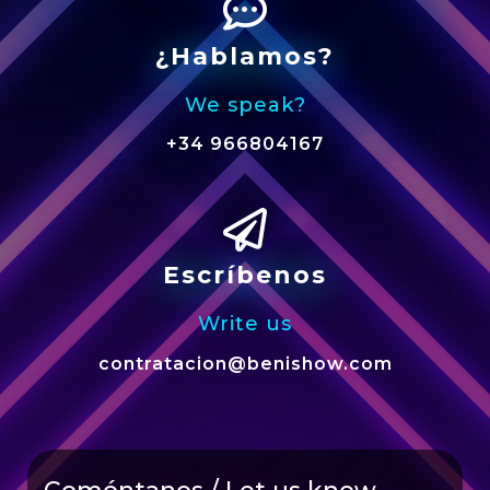
¿Hablamos?
We speak?
+34 966804167
Escríbenos
Write us
contratacion@benishow.com